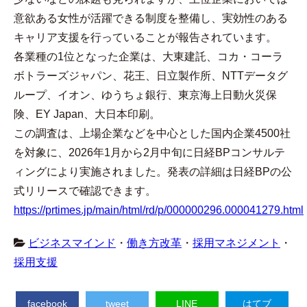
意欲ある女性が活躍できる制度を整備し、実効性のある
キャリア支援を行っていることが報告されています。
各業種の1位となった企業は、大東建託、コカ・コーラ
ボトラーズジャパン、花王、日立製作所、NTTデータグ
ループ、イオン、ゆうちょ銀行、東京海上日動火災保
険、EY Japan、大日本印刷。
この調査は、上場企業などを中心とした国内企業4500社
を対象に、2026年1月から2月中旬に日経BPコンサルテ
ィングにより実施されました。発表の詳細は日経BPの公
式リリースで確認できます。
https://prtimes.jp/main/html/rd/p/000000296.000041279.html
ビジネスマインド
・
働き方改革
・
採用マネジメント
・
採用支援
facebook
tweet
LINE
はてブ