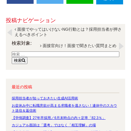
投稿ナビゲーション
面接でやってはいけないNG行動とは？採用担当者が押さ
えるべきポイント
検索対象:
面接官向け！面接で聞きたい質問まとめ
検索
最近の投稿
採用担当者が知っておきたい生成AI活用術
お盆休み中に転職意欲が高まる求職者を逃さない！連休中のスカウ
ト送信＆返信術
【学情調査】27年卒採用／6月末時点の内々定率「82.3％」
カジュアル面談は「選考」ではなく「相互理解」の場