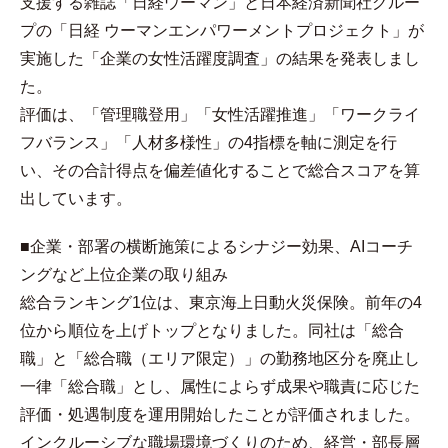
支援する雑誌「日経ウーマン」と日本経済新聞社グルー
プの「日経 ウーマンエンパワーメントプロジェクト」が
実施した「企業の女性活躍度調査」の結果を発表しまし
た。
評価は、「管理職登用」「女性活躍推進」「ワークライ
フバランス」「人材多様性」の4指標を軸に測定を行
い、その合計得点を偏差値化することで総合スコアを算
出しています。
■企業・部署の横断施策によるシナジー効果、AIコーチ
ングなど上位企業の取り組み
総合ランキング1位は、東京海上日動火災保険。前年の4
位から順位を上げトップとなりました。同社は「総合
職」と「総合職（エリア限定）」の勤務地区分を廃止し
一律「総合職」とし、属性によらず成果や職責に応じた
評価・処遇制度を運用開始したことが評価されました。
インクルーシブな職場環境づくりのため、経営・部長層