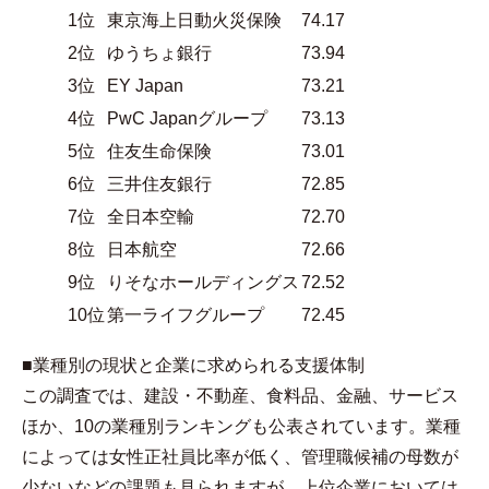
1位
東京海上日動火災保険
74.17
2位
ゆうちょ銀行
73.94
3位
EY Japan
73.21
4位
PwC Japanグループ
73.13
5位
住友生命保険
73.01
6位
三井住友銀行
72.85
7位
全日本空輸
72.70
8位
日本航空
72.66
9位
りそなホールディングス
72.52
10位
第一ライフグループ
72.45
■業種別の現状と企業に求められる支援体制
この調査では、建設・不動産、食料品、金融、サービス
ほか、10の業種別ランキングも公表されています。業種
によっては女性正社員比率が低く、管理職候補の母数が
少ないなどの課題も見られますが、上位企業においては