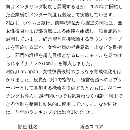
向けメンタリング制度も展開するほか、2023年に開始し
た企業横断メンター制度も継続して実施しています。
2位は、ゆうちょ銀行。前年の9位から躍進の同社は、全
女性役員および部長層による組織を組成し、独自施策を
展開しています。経営層と直接議論するラウンドテーブ
ルを実施するほか、女性社員の昇進意欲向上などを目指
し、部門の垣根を超え目標となるロールモデルを見つけ
られる「ナナメの1on1」を導入しました。
3位はEY Japan。女性役員候補のさらなる育成強化をは
かりました。役員が1対1で指導し、経営会議へのオブザ
ーバーとして参加する機会を提供するとともに、AIコー
チングも導入し24時間いつでも気兼ねなく相談・利用で
きる体制を整備し効果的に運用しています。なお同社
は、前年のランキングでは総合1位でした。
順位
社名
総合スコア