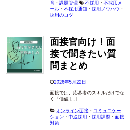
育
・
課題管理
不採用
・
不採用メ
ール
・
不採用通知
・
採用ノウハウ
・
採用のコツ
面接官向け！面
接で聞きたい質
問まとめ
2026年5月22日
面接では、応募者のスキルだけでな
く「価値 […]
オンライン面接
・
コミュニケー
ション
・
中途採用
・
採用課題
・
面接
対策