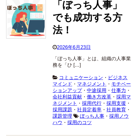
「ぼっち人事」
でも成功する方
法！
2026年6月23日
「ぼっち人事」とは、組織の人事業
務を「ひ […]
コミュニケーション
・
ビジネス
マインド
・
マネジメント
・
モチベー
ションアップ
・
中途採用
・
仕事力
・
会社利益貢献
・
働き方改革
・
採用マ
ネジメント
・
採用代行
・
採用支援
・
採用課題
・
社員定着率
・
社員教育
・
課題管理
ぼっち人事
・
採用ノウ
ハウ
・
採用のコツ