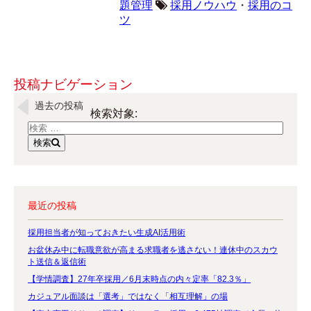
題管理
採用ノウハウ
・
採用のコ
ツ
投稿ナビゲーション
過去の投稿
検索対象:
検索
最近の投稿
採用担当者が知っておきたい生成AI活用術
お盆休み中に転職意欲が高まる求職者を逃さない！連休中のスカウ
ト送信＆返信術
【学情調査】27年卒採用／6月末時点の内々定率「82.3％」
カジュアル面談は「選考」ではなく「相互理解」の場