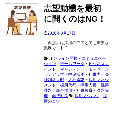
志望動機を最初
に聞くのはNG！
2026年3月17日
「面接」は採用の中でとても重要な
業務です […]
オンライン面接
・
コミュニケー
ション
・
チームワーク
・
ビジネスマ
インド
・
マネジメント
・
モチベーシ
ョンアップ
・
中途採用
・
仕事力
・
会
社利益貢献
・
入社承諾
・
採用マネジ
メント
・
採用代行
・
採用支援
・
採用
課題
・
新卒採用
・
社員教育
・
課題管
理
・
面接対策
採用ノウハウ
・
採
用のコツ