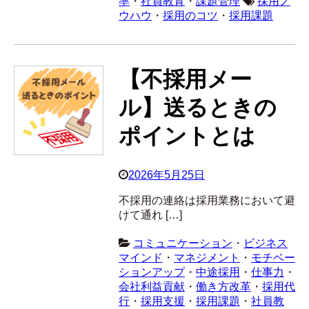
率
・
社員教育
・
課題管理
採用ノ
ウハウ
・
採用のコツ
・
採用課題
【不採用メー
ル】送るときの
ポイントとは
2026年5月25日
不採用の連絡は採用業務において避
けて通れ […]
コミュニケーション
・
ビジネス
マインド
・
マネジメント
・
モチベー
ションアップ
・
中途採用
・
仕事力
・
会社利益貢献
・
働き方改革
・
採用代
行
・
採用支援
・
採用課題
・
社員教