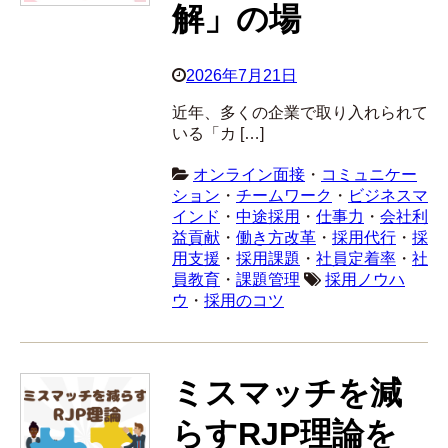
解」の場
2026年7月21日
近年、多くの企業で取り入れられて
いる「カ […]
オンライン面接
・
コミュニケー
ション
・
チームワーク
・
ビジネスマ
インド
・
中途採用
・
仕事力
・
会社利
益貢献
・
働き方改革
・
採用代行
・
採
用支援
・
採用課題
・
社員定着率
・
社
員教育
・
課題管理
採用ノウハ
ウ
・
採用のコツ
ミスマッチを減
らすRJP理論を