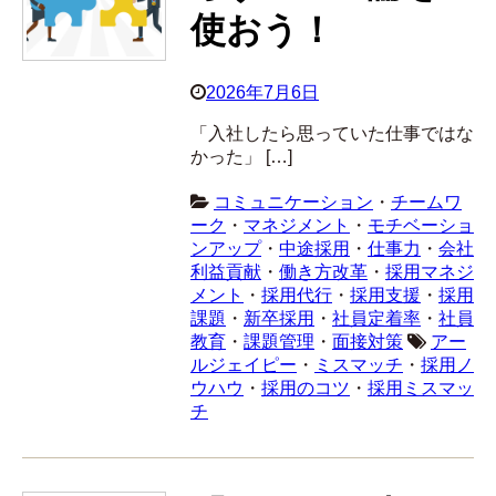
使おう！
2026年7月6日
「入社したら思っていた仕事ではな
かった」 […]
コミュニケーション
・
チームワ
ーク
・
マネジメント
・
モチベーショ
ンアップ
・
中途採用
・
仕事力
・
会社
利益貢献
・
働き方改革
・
採用マネジ
メント
・
採用代行
・
採用支援
・
採用
課題
・
新卒採用
・
社員定着率
・
社員
教育
・
課題管理
・
面接対策
アー
ルジェイピー
・
ミスマッチ
・
採用ノ
ウハウ
・
採用のコツ
・
採用ミスマッ
チ