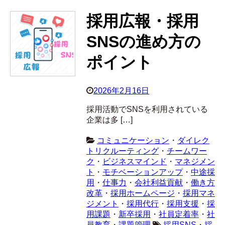
採用広報・採用
SNSの進め方の
ポイント
2026年2月16日
採用活動でSNSを利用されている
企業は多 […]
コミュニケーション
・
ダイレク
トリクルーティング
・
チームワー
ク
・
ビジネスマインド
・
マネジメン
ト
・
モチベーションアップ
・
中途採
用
・
仕事力
・
会社利益貢献
・
働き方
改革
・
採用ホームページ
・
採用マネ
ジメント
・
採用代行
・
採用支援
・
採
用課題
・
新卒採用
・
社員定着率
・
社
員教育
・
課題管理
採用SNS
・
採