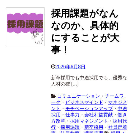
採用課題がなん
なのか、具体的
にすることが大
事！
2026年6月8日
新卒採用でも中途採用でも、優秀な
人材の確 […]
コミュニケーション
・
チームワ
ーク
・
ビジネスマインド
・
マネジメ
ント
・
モチベーションアップ
・
中途
採用
・
仕事力
・
会社利益貢献
・
働き
方改革
・
採用マネジメント
・
採用代
行
・
採用課題
・
新卒採用
・
社員定着