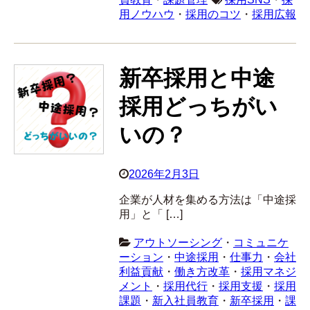
用ノウハウ
・
採用のコツ
・
採用広報
新卒採用と中途
採用どっちがい
いの？
2026年2月3日
企業が人材を集める方法は「中途採
用」と「 […]
アウトソーシング
・
コミュニケ
ーション
・
中途採用
・
仕事力
・
会社
利益貢献
・
働き方改革
・
採用マネジ
メント
・
採用代行
・
採用支援
・
採用
課題
・
新入社員教育
・
新卒採用
・
課