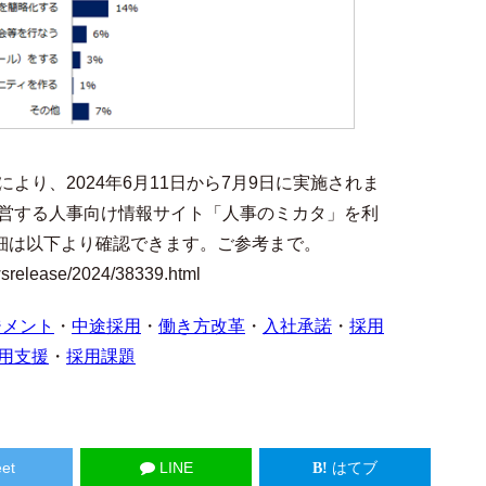
より、2024年6月11日から7月9日に実施されま
営する人事向け情報サイト「人事のミカタ」を利
詳細は以下より確認できます。ご参考まで。
wsrelease/2024/38339.html
ジメント
・
中途採用
・
働き方改革
・
入社承諾
・
採用
用支援
・
採用課題
et
LINE
はてブ