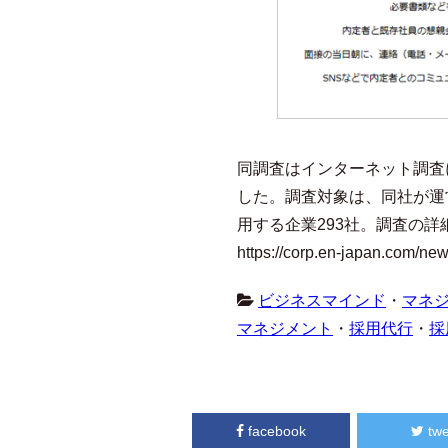
同調査はインターネット調査に
した。調査対象は、同社が運
用する企業293社。調査の
https://corp.en-japan.com/ne
ビジネスマインド
・
マネ
マネジメント
・
採用代行
・
採
facebook
twe