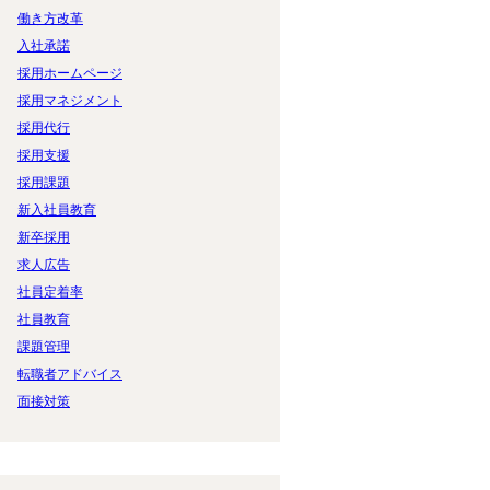
働き方改革
入社承諾
採用ホームページ
採用マネジメント
採用代行
採用支援
採用課題
新入社員教育
新卒採用
求人広告
社員定着率
社員教育
課題管理
転職者アドバイス
面接対策