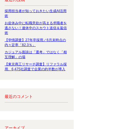
採用担当者が知っておきたい生成AI活用
術
お盆休み中に転職意欲が高まる求職者を
逃さない！連休中のスカウト送信＆返信
術
【学情調査】27年卒採用／6月末時点の
内々定率「82.3％」
カジュアル面談は「選考」ではなく「相
互理解」の場
【東京商工リサーチ調査】リファラル採
用、6,475社調査で企業の約半数が導入
最近のコメント
アーカイブ