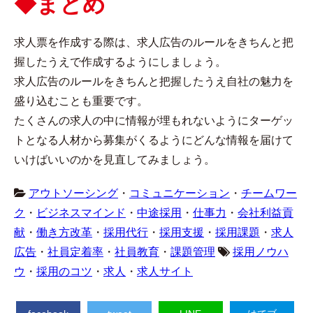
◆まとめ
求人票を作成する際は、求人広告のルールをきちんと把
握したうえで作成するようにしましょう。
求人広告のルールをきちんと把握したうえ自社の魅力を
盛り込むことも重要です。
たくさんの求人の中に情報が埋もれないようにターゲッ
トとなる人材から募集がくるようにどんな情報を届けて
いけばいいのかを見直してみましょう。
アウトソーシング
・
コミュニケーション
・
チームワー
ク
・
ビジネスマインド
・
中途採用
・
仕事力
・
会社利益貢
献
・
働き方改革
・
採用代行
・
採用支援
・
採用課題
・
求人
広告
・
社員定着率
・
社員教育
・
課題管理
採用ノウハ
ウ
・
採用のコツ
・
求人
・
求人サイト