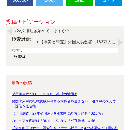
facebook
tweet
LINE
はてブ
投稿ナビゲーション
秋採用動き始めていますか？
検索対象:
【厚労省調査】外国人労働者は182万人に
検索
最近の投稿
採用担当者が知っておきたい生成AI活用術
お盆休み中に転職意欲が高まる求職者を逃さない！連休中のスカウ
ト送信＆返信術
【学情調査】27年卒採用／6月末時点の内々定率「82.3％」
カジュアル面談は「選考」ではなく「相互理解」の場
【東京商工リサーチ調査】リファラル採用、6,475社調査で企業の約